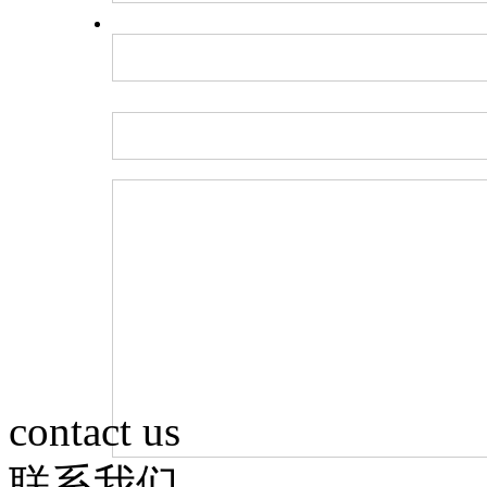
contact us
联系我们