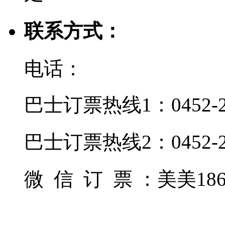
联系方式：
电话：
巴士订票热线1：0452-23
巴士订票热线2：0452-
微 信 订 票
：美美1860