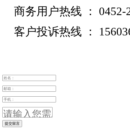
商务用户热线 ： 0452-2
客户投诉热线 ： 156036