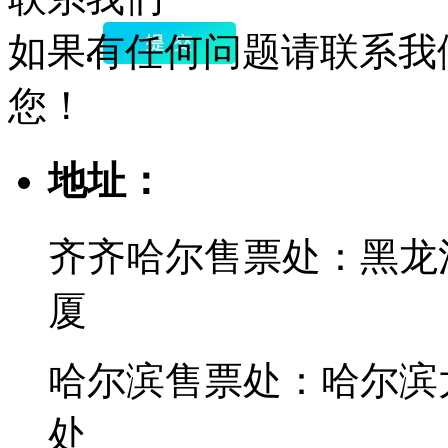
如果有任何问题请联系我
您！
地址：
齐齐哈尔售票处：黑龙
厦
哈尔滨售票处：
哈尔滨
处