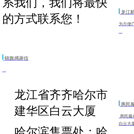
系我们，我们将最快
龙江航
的方式联系您！
为方便
...
锦旗感谢信
...
龙江省齐齐哈尔市
惠民
建华区白云大厦
惠民服
白云大
哈尔滨售票处：
哈