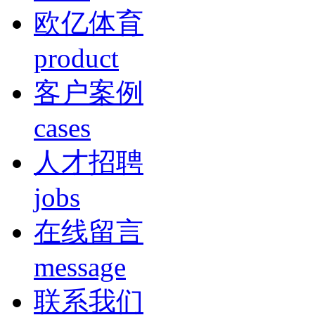
欧亿体育
product
客户案例
cases
人才招聘
jobs
在线留言
message
联系我们