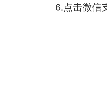
6.点击微