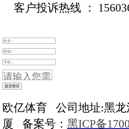
客户投诉热线 ： 156036
欧亿体育 公司地址:黑
厦
备案号：
黑ICP备1700