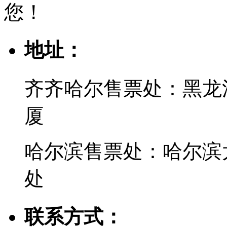
您！
地址：
齐齐哈尔售票处：黑龙
厦
哈尔滨售票处：
哈尔滨
处
联系方式：