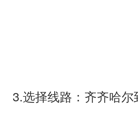
3.选择线路：齐齐哈尔