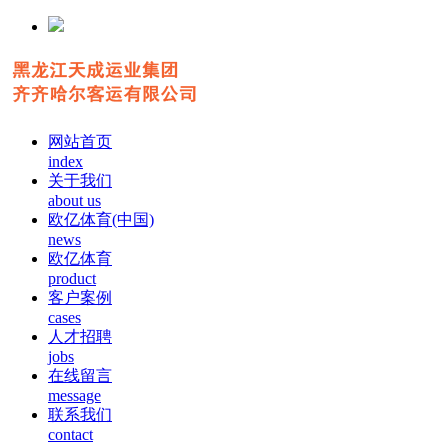
网站首页
index
关于我们
about us
欧亿体育(中国)
news
欧亿体育
product
客户案例
cases
人才招聘
jobs
在线留言
message
联系我们
contact