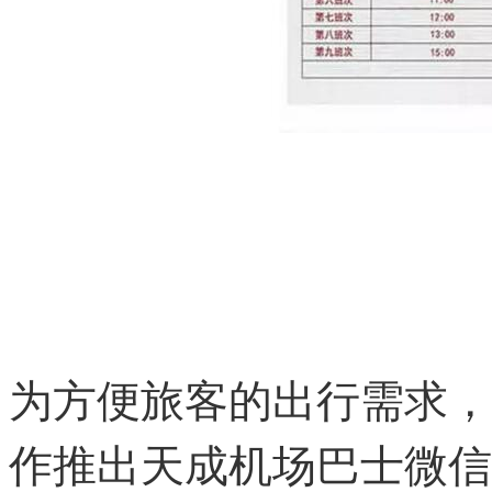
为方便旅客的出行需求，
作推出天成机场巴士微信