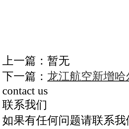
上一篇：暂无
下一篇：
龙江航空新增哈
contact us
联系我们
如果有任何问题请联系我