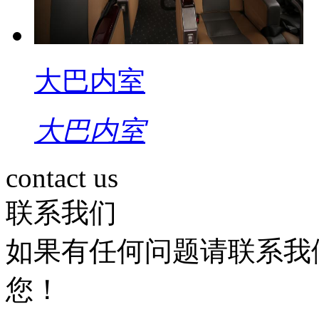
大巴内室
大巴内室
contact us
联系我们
如果有任何问题请联系我
您！