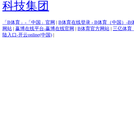
科技集团
「B体育」-「中国」官网
|
B体育在线登录 - B体育（中国）-B
网站
|
赢博在线平台-赢博在线官网
|
B体育官方网站
|
三亿体育
陆入口-开云online(中国)
|