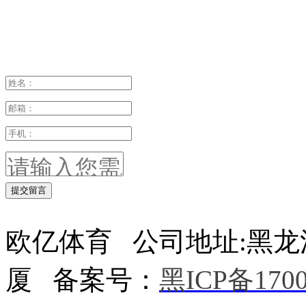
欧亿体育 公司地址:黑
厦
备案号：
黑ICP备1700