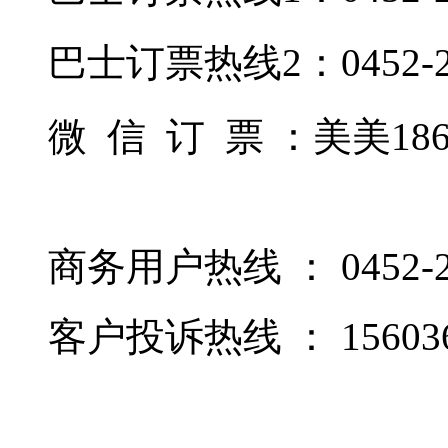
巴士订票热线2：0452-
微 信 订 票
：美美1860
商务用户热线 ： 0452-2
客户投诉热线 ： 156036