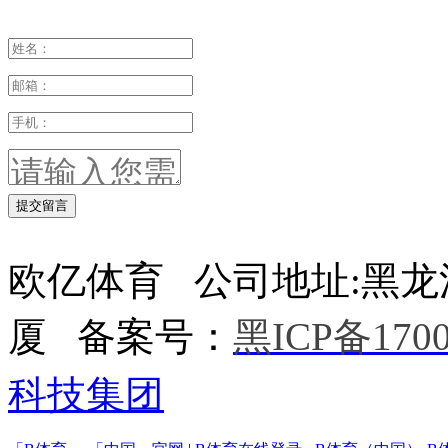
欧亿体育 公司地址:黑
厦
备案号：
黑ICP备1700
科技集团